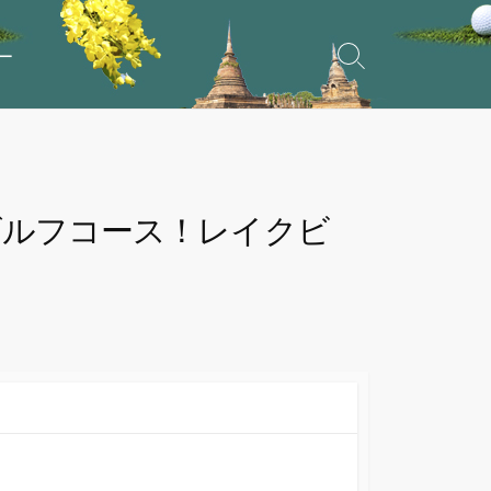
ー
検
索
ト
グ
ル
ゴルフコース！レイクビ