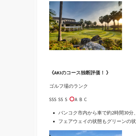
《AKIのコース独断評価！ 》
ゴルフ場のランク
SSS SS S
A B C
バンコク市内から車で約2時間30分
フェアウェイの状態もグリーンの状