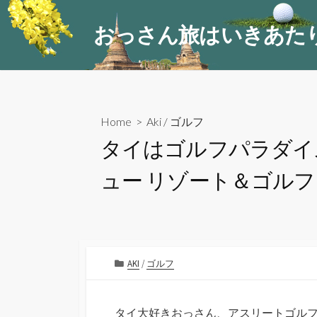
コ
ン
おっさん旅はいきあた
テ
ン
ツ
へ
ス
Home
>
Aki
/
ゴルフ
キ
タイはゴルフパラダイス
ッ
プ
ュー リゾート＆ゴル
カ
AKI
/
ゴルフ
テ
ゴ
リ
タイ大好きおっさん、アスリートゴルフ