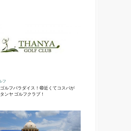
ェ
ア
ルフ
ゴルフパラダイス！㊵近くてコスパが
タンヤ ゴルフクラブ！