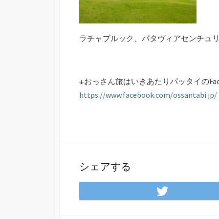
ラチャプルック、パタヴィアセンチュ
↓おっさん旅はいきあたりパッタイのFac
https://www.facebook.com/ossantabi.jp/
シェアする
Twitter
で
シ