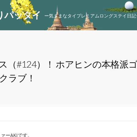
りパッタイ
ー気ままなタイプレミアムロングステイ日記
（#124）！ ホアヒンの本格派
フクラブ！
ァーAKIです。