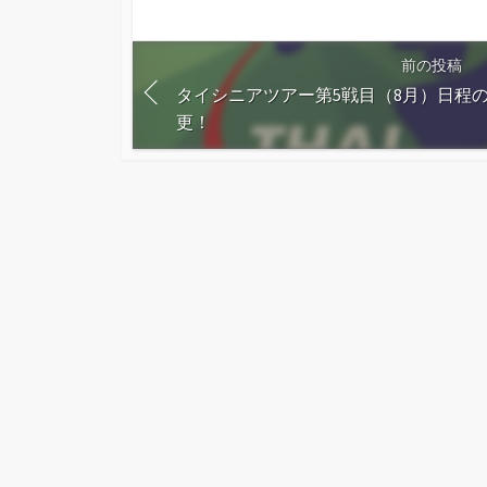
前の投稿
タイシニアツアー第5戦目（8月）日程
更！