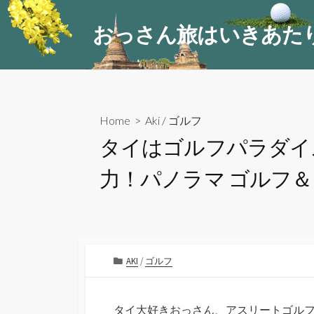
コ
ン
おっさん旅はいきあた
テ
ン
ツ
へ
ス
Home
>
Aki
/
ゴルフ
キ
タイはゴルフパラダイス
ッ
プ
力！パノラマ ゴルフ
カ
AKI
/
ゴルフ
テ
ゴ
リ
タイ大好きおっさん、アスリートゴルフ