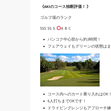
《AKIのコース独断評価！ 》
ゴルフ場のランク
SSS SS S
A B C
バンコク中心部から約3時間！
フェアウェイもグリーンの状態はま
コース内へのカート乗り入れはOK
6人打ちまでOKです！
ドライビングレンジもアプローチ練