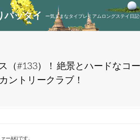
りパッタイ
ー気ままなタイプレミアムロングステイ日記
（#133）！ 絶景とハードなコ
＆カントリークラブ！
ァーAKIです。