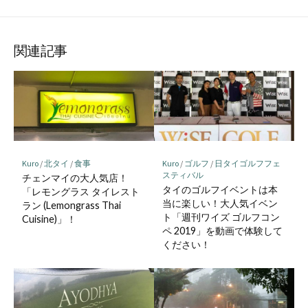
シ
シ
シ
ェ
ェ
ェ
ア
ア
ア
関連記事
Kuro
/
北タイ
/
食事
Kuro
/
ゴルフ
/
日タイゴルフフェ
スティバル
チェンマイの大人気店！
タイのゴルフイベントは本
「レモングラス タイレスト
当に楽しい！大人気イベン
ラン (Lemongrass Thai
ト「週刊ワイズ ゴルフコン
Cuisine)」！
ペ 2019」を動画で体験して
ください！