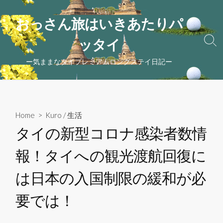
コ
ン
おっさん旅はいきあたりパ
テ
ッタイ
ン
検
索
ツ
ー気ままなタイプレミアムロングステイ日記ー
ト
へ
グ
ス
ル
キ
ッ
Home
>
Kuro
/
生活
プ
タイの新型コロナ感染者数情
報！タイへの観光渡航回復に
は日本の入国制限の緩和が必
要では！