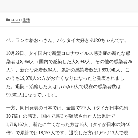
カ
KURO
/
生活
テ
ゴ
リ
ベテラン本格おっさん、パッタイ大好きKUROちゃんです。
ー
10月29日、タイ国内で新型コロナウイルス感染症の新たな感
染者は8,968人（国内で感染した人8,942人、その他の感染者26
人）、新たな死者数64人、累計の感染者数は1,893,941人、こ
のうち19,070人の方がお亡くなりになったと発表されまし
た。退院・治癒した人は1,775,570人で現在の感染者数は
99,301人になっています。
一方、同日発表の日本では、全国で293人（タイが日本の約
30.7倍）の感染、国内で感染が確認された人は累計で
1,718,162人、新たに亡くなった方は16人（タイが日本の約4.0
倍）で累計では18,253人です。退院した方は1,695,113人で現