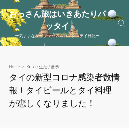
コ
ン
おっさん旅はいきあたりパ
テ
ッタイ
ン
検
索
ツ
ー気ままなタイプレミアムロングステイ日記ー
ト
へ
グ
ス
ル
キ
ッ
Home
>
Kuro
/
生活
/
食事
プ
タイの新型コロナ感染者数情
報！タイビールとタイ料理
が恋しくなりました！