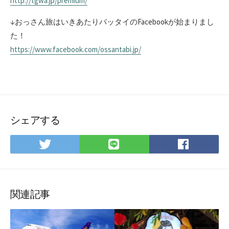
http://tgwa.jp/premium/
↓おっさん旅はいきあたりパッタイのFacebookが始まりまし
た！
https://www.facebook.com/ossantabi.jp/
シェアする
Twitter
LINE
Facebo
で
で
で
シ
シ
シ
ェ
ェ
ェ
ア
ア
ア
関連記事