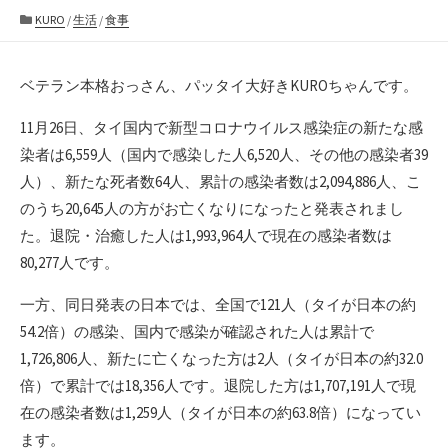
カ
KURO
/
生活
/
食事
テ
ゴ
リ
ベテラン本格おっさん、パッタイ大好きKUROちゃんです。
ー
11月26日、タイ国内で新型コロナウイルス感染症の新たな感
染者は6,559人（国内で感染した人6,520人、その他の感染者39
人）、新たな死者数64人、累計の感染者数は2,094,886人、こ
のうち20,645人の方がお亡くなりになったと発表されまし
た。退院・治癒した人は1,993,964人で現在の感染者数は
80,277人です。
一方、同日発表の日本では、全国で121人（タイが日本の約
54.2倍）の感染、国内で感染が確認された人は累計で
1,726,806人、新たに亡くなった方は2人（タイが日本の約32.0
倍）で累計では18,356人です。退院した方は1,707,191人で現
在の感染者数は1,259人（タイが日本の約63.8倍）になってい
ます。