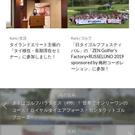
Kuro
/
生活
Kuro
/
ゴルフ
タイランドエリート主催の
「日タイゴルフフェスティ
『タイ移住・長期滞在セミ
バル」の「ZEN Golfer’s
ナー』に参加しました！
Factory×RUSSELUNO 2019
sponsored by 梅村コーポレ
ーション」に参加！
前の投稿
タイはゴルフパラダイス（#99）！ 世界でオンリーワンの
コース！ロイヤルタイエアフォース・カンタラットゴル
フコース！
次の投稿