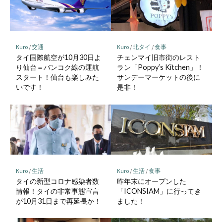
Kuro
/
交通
Kuro
/
北タイ
/
食事
タイ国際航空が10月30日よ
チェンマイ旧市街のレスト
り仙台＝バンコク線の運航
ラン「Poppy’s Kitchen」！
スタート！仙台も楽しみた
サンデーマーケットの後に
いです！
是非！
Kuro
/
生活
Kuro
/
生活
/
食事
タイの新型コロナ感染者数
昨年末にオープンした
情報！タイの非常事態宣言
「ICONSIAM」に行ってき
が10月31日まで再延長か！
ました！